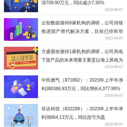
润709.90万元，同比减少7.30%
2023-09-07
云创数据接待8家机构的调研，公司持续
推进国产替代解决方案，目前已经和华
2023-09-07
为、海光、鲲鹏、中科等公司达成合作关
系
方盛股份接待1家机构的调研，公司风电
下游产品的未来增量主要是以海上风电为
2023-09-07
主的热管理解决方案
中民燃气（871892）：2023年上半年净
利润6386.93万元，同比增长4,377.99%
2023-09-07
菲达科技（832298）：2023年上半年净
利润864.13万元，同比扭亏为盈
2023-09-07