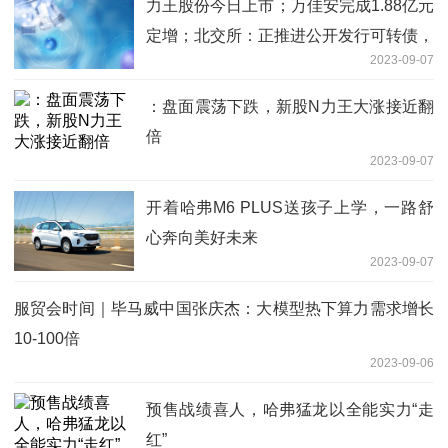
力王股份今日上市；万佳安完成1.88亿元
定增；北交所：正推进公开发行可转债，
2023-09-07
研究北证50ETF方案
：盘面震荡下跌，新股N力王大涨接近翻
倍
2023-09-07
开着哈弗M6 PLUS送孩子上学，一路舒
心奔向美好未来
2023-09-07
服贸会时间｜毕马威中国张庆杰：大模型热下算力需求增长
10-100倍
2023-09-06
预售战绩喜人，哈弗猛龙以全能实力“走
红”