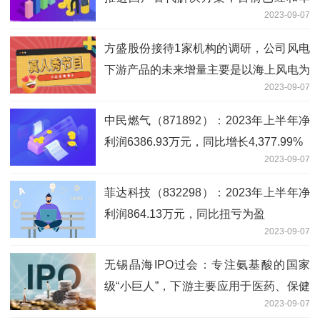
2023-09-07
为、海光、鲲鹏、中科等公司达成合作关
系
方盛股份接待1家机构的调研，公司风电
下游产品的未来增量主要是以海上风电为
2023-09-07
主的热管理解决方案
中民燃气（871892）：2023年上半年净
利润6386.93万元，同比增长4,377.99%
2023-09-07
菲达科技（832298）：2023年上半年净
利润864.13万元，同比扭亏为盈
2023-09-07
无锡晶海IPO过会：专注氨基酸的国家
级“小巨人”，下游主要应用于医药、保健
2023-09-07
等