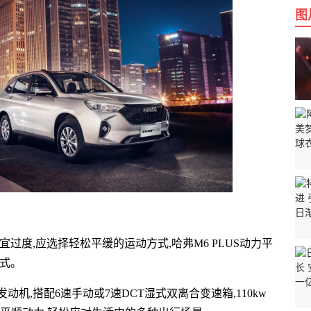
图
宜过度,应选择轻松
平缓的运动方式,哈弗M6 PLUS动力
平
方式。
T发动机,搭配6速手动或7速DCT湿式双离合变速箱,110kw