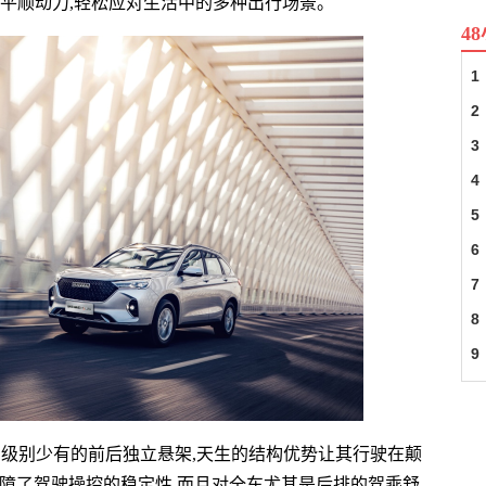
平顺动力,轻松应对生活中的多种出行场景。
4
1
2
3
4
5
6
7
8
9
了同级别少有的前后
独立悬架,天生的结构优势让其行驶在颠
保障了驾驶操控的稳定
性,而且对全车尤其是后排的驾乘舒