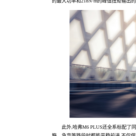
的最大功率和218N·m的峰值扭矩输出的
此外,哈弗M6 PLUS还全系标配
簸、急弯等路段时都能
平稳前进,不仅