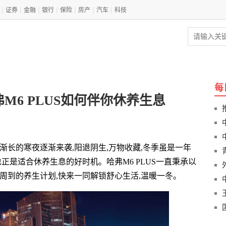
|
|
|
|
|
|
|
证券
金融
银行
保险
房产
汽车
科技
每
M6 PLUS如何伴你休养生息
渐长的寒夜逐渐来袭,阳退阴生,万物收藏,冬季虽是一年
正是适合休养生息的好时机。哈弗M6 PLUS一直秉承以
周到的养生计划,快来一同解锁舒心生活,温暖一冬。