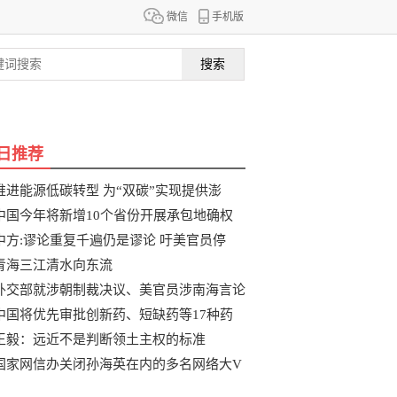
微信
手机版
搜索
日推荐
推进能源低碳转型 为“双碳”实现提供澎
中国今年将新增10个省份开展承包地确权
整
中方:谬论重复千遍仍是谬论 吁美官员停
青海三江清水向东流
外交部就涉朝制裁决议、美官员涉南海言论
中国将优先审批创新药、短缺药等17种药
品
王毅：远近不是判断领土主权的标准
国家网信办关闭孙海英在内的多名网络大V