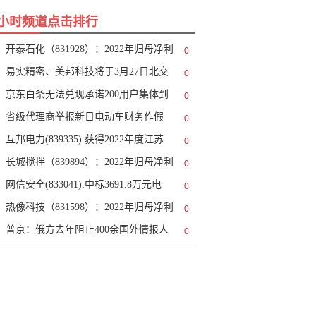
8小时频道点击排行
开泰石化（831928）：2022年归母净利
0
易实精密、美邦科技将于3月27日北交
0
京东白条无法兑现承诺200用户集体到
0
省级代理商举报新日电动车财务作假
0
互邦电力(839335):获得2022年度江苏
0
长城搅拌（839894）：2022年归母净利
0
网信安全(833041):中标3691.8万元电
0
热像科技（831598）：2022年归母净利
0
普京：俄方去年阻止400余国外情报人
0