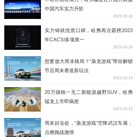
中国汽车实力升阶
2023-10-16
实力铸就优质口碑，哈弗再次霸榜2023
年CACSI多项第一
2023-10-16
想要放大周末格局？“枭龙游戏”带你解锁
节后周末赛道新玩法
2023-10-13
20万级独一无二新能源越野SUV，哈弗
猛龙上市即疯抢
2023-10-13
周末好去处，“枭龙游戏”空降武汉车展，
点燃挑战激情