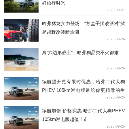
好旅行时光
2023-09-27
哈弗猛龙实力登场，“方盒子猛改派对”掀
起越野改装新热潮
2023-09-26
真“六边形战士”，哈弗狗品类不火都难
2023-09-26
续航提升更有限时优惠，哈弗二代大狗
PHEV 105km潮电版带给你更精致的生
2023-09-25
活
续航加倍 价格实惠 哈弗二代大狗PHEV
105km潮电版超值上市
2023-09-25