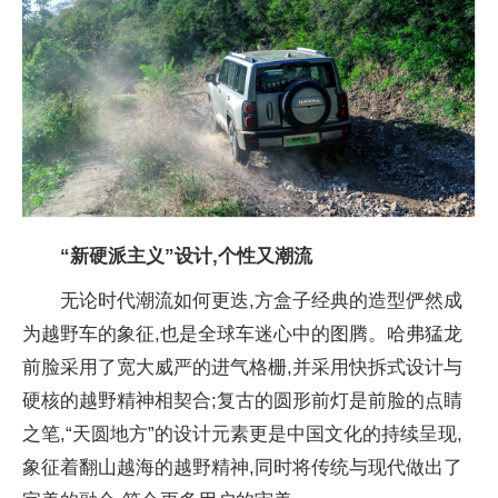
“
新硬派主义
”设计,个
性又潮流
无论时代潮流如何更迭,方盒子经典的造型俨然成
为越野车的象征,也是全球车迷心中的图腾。哈弗猛龙
前脸采用了宽大威严的进气格栅,并采用快拆式设计与
硬核的越野
精神相契合;复古的圆形前灯是前脸的点睛
之笔,“天圆地方”的设计元素更是
中国文化的持续呈现,
象征着翻山越海的越野
精神,同时将传统与现代做出了