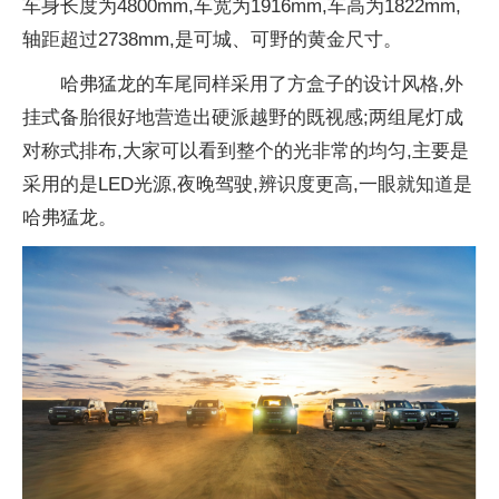
车身长度为4800mm,车宽为1916mm,车高为1822mm,
轴距超过2738mm,是可城、可野的黄金尺寸。
哈弗猛龙的车尾同样采用了方盒子的设计风格,外
挂式备胎很好地营造出硬派越野的既视感;两组尾灯成
对称式排布,大家可以看到整个的光非常的均匀,主要是
采用的是LED光源,夜晚驾驶,辨识度更高,一眼就知道是
哈弗猛龙。