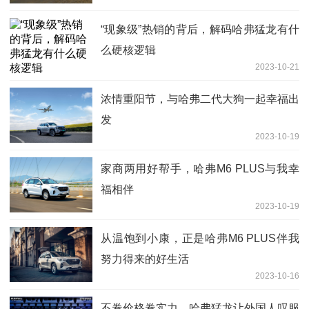
“现象级”热销的背后，解码哈弗猛龙有什
么硬核逻辑
2023-10-21
浓情重阳节，与哈弗二代大狗一起幸福出
发
2023-10-19
家商两用好帮手，哈弗M6 PLUS与我幸
福相伴
2023-10-19
从温饱到小康，正是哈弗M6 PLUS伴我
努力得来的好生活
2023-10-16
不卷价格卷实力，哈弗猛龙让外国人叹服