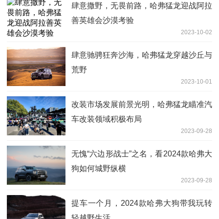
肆意撒野，无畏前路，哈弗猛龙迎战阿拉
善英雄会沙漠考验
2023-10-02
肆意驰骋狂奔沙海，哈弗猛龙穿越沙丘与
荒野
2023-10-01
改装市场发展前景光明，哈弗猛龙瞄准汽
车改装领域积极布局
2023-09-28
无愧“六边形战士”之名，看2024款哈弗大
狗如何城野纵横
2023-09-28
提车一个月，2024款哈弗大狗带我玩转
轻越野生活