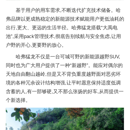
基于用户的用车需求,不断迭代扩充技术储备。哈
弗品牌以更成熟稳定的新能源技术赋能用户更低油耗的
出行,更大、更远的生活半径。哈弗猛龙搭载“大禹电
池”,采用pack管理技术,彻底告别续航与安全焦虑,让用
户野的开心,更要野的放心。
哈弗猛龙不仅是一
台可城可野的新能源越野SUV,
同时也为广大用户提供了一种“新越野”。能应对偶尔的
天地自由翻山越岭,但是又不背负重度越野面对恶劣环
境的各种冗余设计结构增强,让
平时愿意保持适度低调
含蓄的人,有一部够硬,又不那么张扬的好车,从而提供一
个新选择。