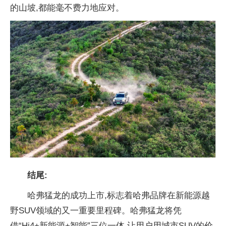
的山坡,都能毫不费力地应对。
结尾:
哈弗猛龙的成功上市,标志着哈弗品牌在新能源越
野SUV领域的又一
重要里程碑。哈弗猛龙将凭
借“Hi4+新能源+智能”三位一体,让用户用城市SUV的价