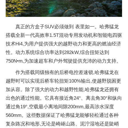
真正的方盒子SUV必须做到 表里如一。哈弗猛龙
搭载全新一代高效率1.5T混动专用发动机和智能电四驱
技术Hi4,为用户提供强大的越野动力和更高的燃油经济
性。动力系统综合功率达到282kW,综合扭矩达到
750N•m,为加速超车和户外驾驶提供充沛的动力支持。
作为搭载同级独有的后桥电控差速锁,哈弗猛龙在
越野时可以实现后桥车轮扭矩100%输出,使越野脱困更
加从容。除了强大的动力和越野
性能,哈弗猛龙还拥有
出色的通过
性能。它具有接
近角24°、离去角30°和纵向
通过角19°,空载最小离地间隙200mm,最高涉水深度
560mm。这些数据保证了哈弗猛龙能够轻松通过各种
复杂路况和地形,无论是崎岖山路、泥泞湿地还是陡峭