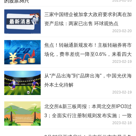
2023-02-20
三家中国锂企被加拿大政府要求剥离在加
资产后续：两家已出售 环球观热点
2023-02-20
焦点！转融通新规发布！主板转融券将市
场化，费率差统一降至0.6%，来看四大
2023-02-19
新变化
从“产品出海”到“品牌出海”，中国光伏海
外本土化待解
2023-02-19
北交所&新三板周报：本周北交所IPO3过
3；全面实行注册制规则发布实施；一致
2023-02-18
魔芋、舜宇精工下周上市