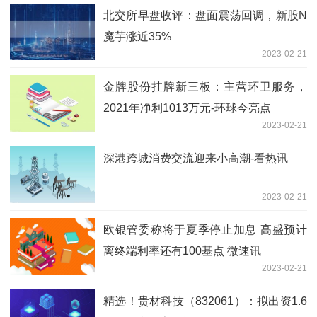
北交所早盘收评：盘面震荡回调，新股N
魔芋涨近35%
2023-02-21
金牌股份挂牌新三板：主营环卫服务，
2021年净利1013万元-环球今亮点
2023-02-21
深港跨城消费交流迎来小高潮-看热讯
2023-02-21
欧银管委称将于夏季停止加息 高盛预计
离终端利率还有100基点 微速讯
2023-02-21
精选！贵材科技（832061）：拟出资1.6