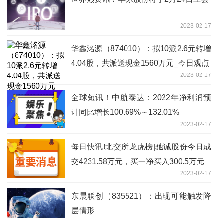
2023-02-17
华鑫洺源（874010）：拟10派2.6元转增
4.04股，共派送现金1560万元_今日观点
2023-02-17
全球短讯！中航泰达：2022年净利润预
计同比增长100.69%～132.01%
2023-02-17
每日快讯!北交所龙虎榜|驰诚股份今日成
交4231.58万元，买一净买入300.5万元
2023-02-17
东晨联创（835521）：出现可能触发降
层情形