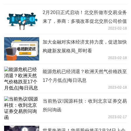
魔芋、舜宇精工下周上市
2月20日正式启动！北交所做市交易业务
来了，券商：多项改革促北交所公司价值
2023-02-18
重估
加大金融对实体经济支持力度，促进加快
构建新发展格局_即时看
2023-02-18
能源危机已经消退？欧洲天然气价格跌至
17个月低点|每日讯息
2023-02-18
当前热议!国源科技：收到北京证券交易
所问询函
2023-02-17
世界热资讯！华原股份将于2月24日上会