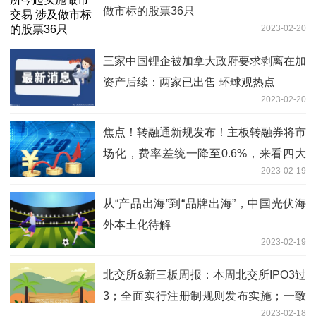
做市标的股票36只
2023-02-20
三家中国锂企被加拿大政府要求剥离在加
资产后续：两家已出售 环球观热点
2023-02-20
焦点！转融通新规发布！主板转融券将市
场化，费率差统一降至0.6%，来看四大
2023-02-19
新变化
从“产品出海”到“品牌出海”，中国光伏海
外本土化待解
2023-02-19
北交所&新三板周报：本周北交所IPO3过
3；全面实行注册制规则发布实施；一致
2023-02-18